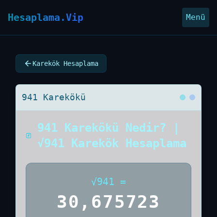
Hesaplama.Vip
Menü
Karekök Hesaplama
941 Karekökü
941 Karekökü Nedir? |
√941 Karekök Hesaplama
√
941
=
30,675723