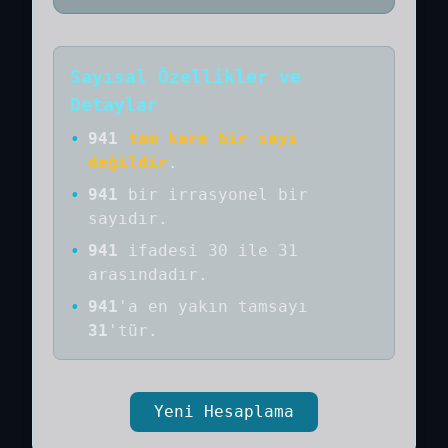
Sayısal Özellikler ve
Detaylar
•
941
tam kare bir sayı
değildir
.
•
941
bir
irrasyonel bir
sayıdır
.
•
941
ifadesi 30 ile 31
arasındadır.
•
941
'a
en yakın tamsayı
31
'tür.
Yeni Hesaplama