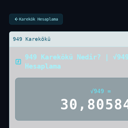
Karekök Hesaplama
949 Karekökü
949 Karekökü Nedir? | √94
Hesaplama
√
949
=
30,8058