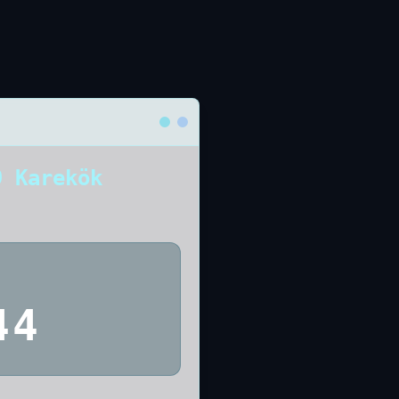
9 Karekök
44