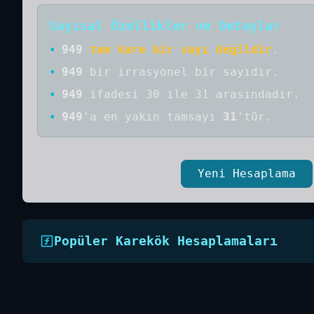
Sayısal Özellikler ve Detaylar
•
949
tam kare bir sayı değildir
.
•
949
bir
irrasyonel bir
sayıdır
.
•
949
ifadesi 30 ile 31 arasındadır.
•
949
'a
en yakın tamsayı
31
'tür.
Yeni Hesaplama
Popüler Karekök Hesaplamaları