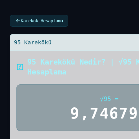
Karekök Hesaplama
95 Karekökü
95 Karekökü Nedir? | √95 
Hesaplama
√
95
=
9,74679