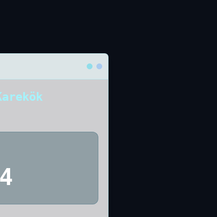
Karekök
4