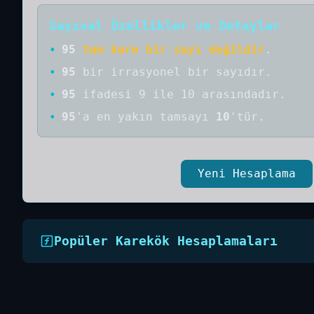
Sayısal Özellikler ve Detaylar
•
95
tam kare bir sayı değildir
.
•
95
bir
irrasyonel bir
sayıdır
.
•
95
ifadesi 9 ile 10 arasındadır.
•
95
'a
en yakın tamsayı
10
'tür.
Yeni Hesaplama
Popüler Karekök Hesaplamaları