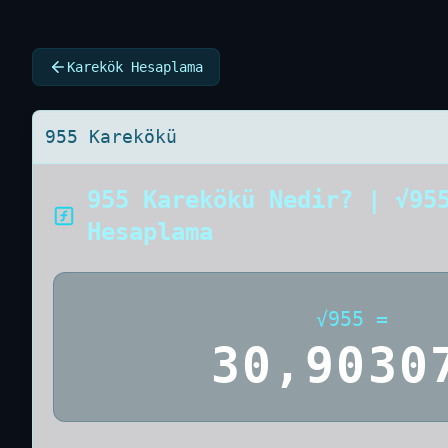
Karekök Hesaplama
955 Karekökü
955 Karekökü Nedir? | √95
Hesaplama
√
955
=
30,9030