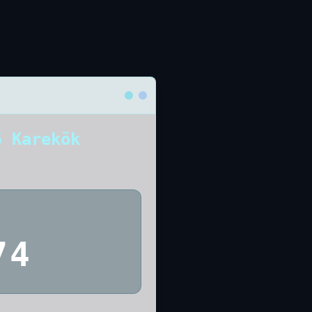
5 Karekök
74