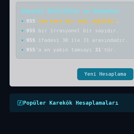
Sayısal Özellikler ve Detaylar
•
955
tam kare bir sayı değildir
.
•
955
bir
irrasyonel bir
sayıdır
.
•
955
ifadesi 30 ile 31 arasındadır.
•
955
'a
en yakın tamsayı
31
'tür.
Yeni Hesaplama
Popüler Karekök Hesaplamaları