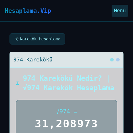
Hesaplama.Vip
Menü
Karekök Hesaplama
974 Karekökü
974 Karekökü Nedir? |
√974 Karekök Hesaplama
√
974
=
31,208973