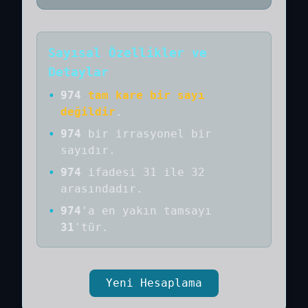
Sayısal Özellikler ve
Detaylar
•
974
tam kare bir sayı
değildir
.
•
974
bir
irrasyonel bir
sayıdır
.
•
974
ifadesi 31 ile 32
arasındadır.
•
974
'a
en yakın tamsayı
31
'tür.
Yeni Hesaplama