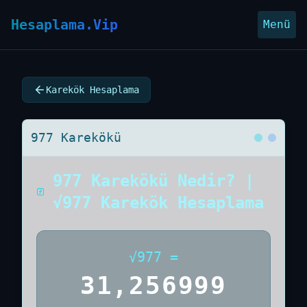
Hesaplama.Vip
Menü
Karekök Hesaplama
977 Karekökü
977 Karekökü Nedir? |
√977 Karekök Hesaplama
√
977
=
31,256999