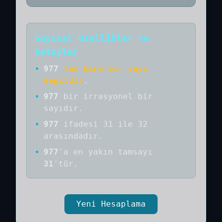
Sayısal Özellikler ve
Detaylar
•
977
tam kare bir sayı
değildir
.
•
977
bir
irrasyonel bir
sayıdır
.
•
977
ifadesi 31 ile 32
arasındadır.
•
977
'a
en yakın tamsayı
31
'tür.
Yeni Hesaplama