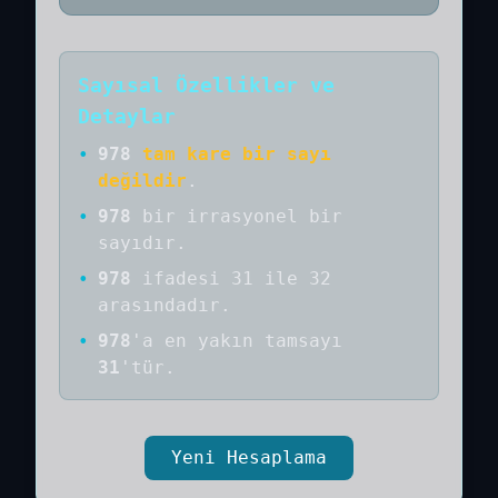
Sayısal Özellikler ve
Detaylar
•
978
tam kare bir sayı
değildir
.
•
978
bir
irrasyonel bir
sayıdır
.
•
978
ifadesi 31 ile 32
arasındadır.
•
978
'a
en yakın tamsayı
31
'tür.
Yeni Hesaplama