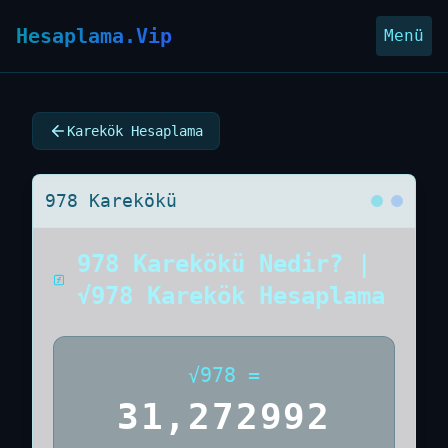
Hesaplama.Vip
Menü
Karekök Hesaplama
978 Karekökü
978 Karekökü Nedir? |
√978 Karekök Hesaplama
√
978
=
31,272992