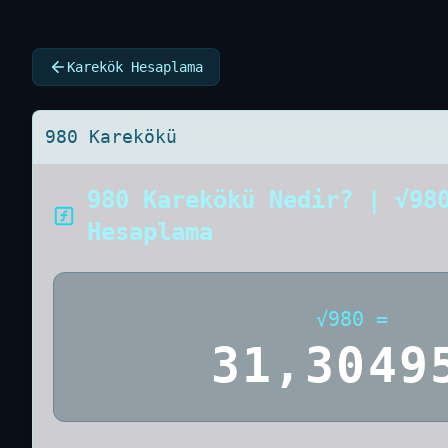
Karekök Hesaplama
980 Karekökü
980 Karekökü Nedir? | √98
Hesaplama
√
980
=
31,3049