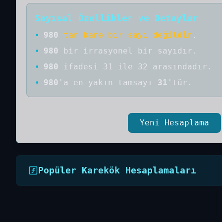
Sayısal Özellikler ve Detaylar
•
980
tam kare bir sayı değildir
.
•
980
bir
irrasyonel bir
sayıdır
.
•
980
ifadesi 31 ile 32 arasındadır.
•
980
'a
en yakın tamsayı
31
'tür.
Yeni Hesaplama
Popüler Karekök Hesaplamaları