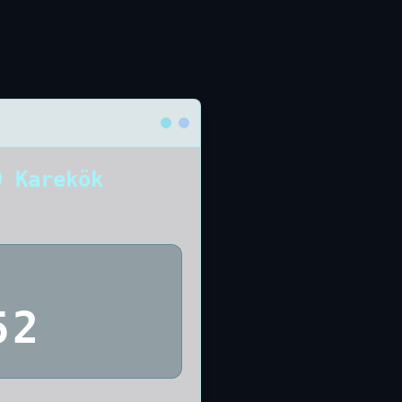
0 Karekök
52