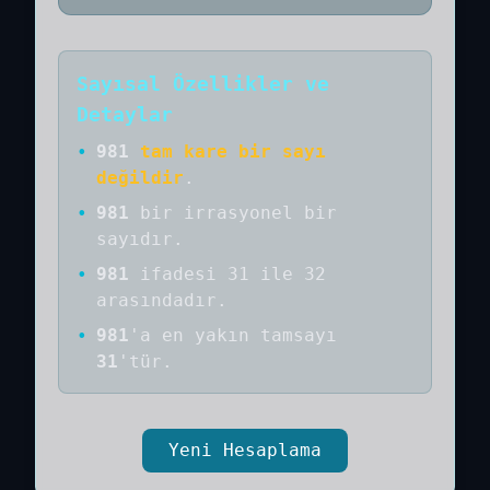
Sayısal Özellikler ve
Detaylar
•
981
tam kare bir sayı
değildir
.
•
981
bir
irrasyonel bir
sayıdır
.
•
981
ifadesi 31 ile 32
arasındadır.
•
981
'a
en yakın tamsayı
31
'tür.
Yeni Hesaplama