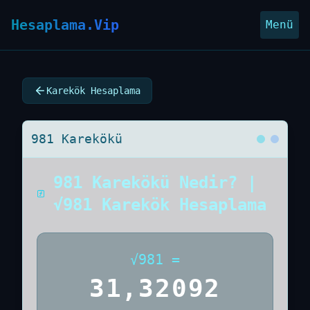
Hesaplama.Vip
Menü
Karekök Hesaplama
981 Karekökü
981 Karekökü Nedir? |
√981 Karekök Hesaplama
√
981
=
31,32092