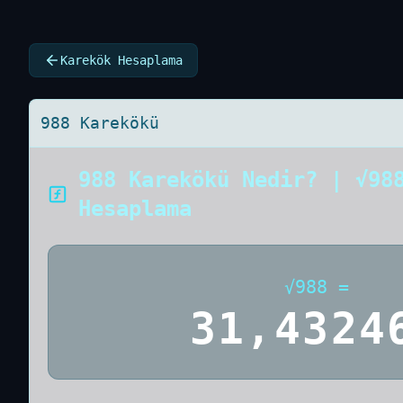
Karekök Hesaplama
988 Karekökü
988 Karekökü Nedir? | √98
Hesaplama
√
988
=
31,4324