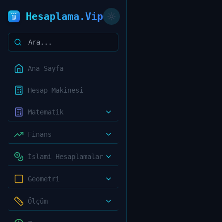
Hesaplama.Vip
Ana Sayfa
Hesap Makinesi
Matematik
Finans
İslami Hesaplamalar
Geometri
Ölçüm