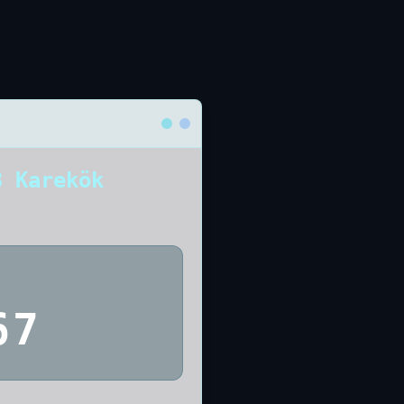
8 Karekök
67