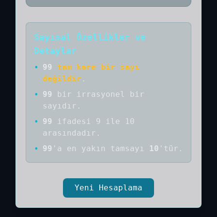
Sayısal Özellikler ve
Detaylar
•
99
tam kare bir sayı
değildir
.
•
99
bir
irrasyonel bir
sayıdır
.
•
99
ifadesi 9 ile 10
arasındadır.
•
99
'a
en yakın tamsayı
10
'tür.
Yeni Hesaplama