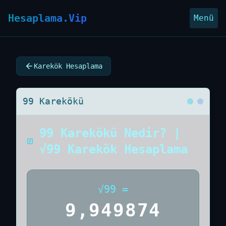
Hesaplama.Vip
Menü
Karekök Hesaplama
99 Karekökü
99 Karekökü Nedir? |
√99 Karekök Hesaplama
√
99
=
9,949874