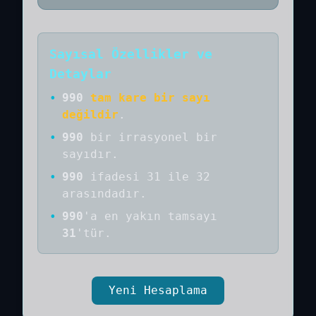
Sayısal Özellikler ve
Detaylar
•
990
tam kare bir sayı
değildir
.
•
990
bir
irrasyonel bir
sayıdır
.
•
990
ifadesi 31 ile 32
arasındadır.
•
990
'a
en yakın tamsayı
31
'tür.
Yeni Hesaplama