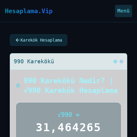
Hesaplama.Vip
Menü
Karekök Hesaplama
990 Karekökü
990 Karekökü Nedir? |
√990 Karekök Hesaplama
√
990
=
31,464265