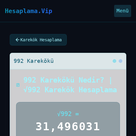
Hesaplama.Vip
Menü
Karekök Hesaplama
992 Karekökü
992 Karekökü Nedir? |
√992 Karekök Hesaplama
√
992
=
31,496031