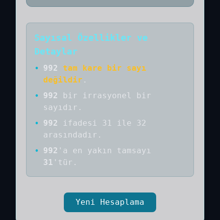
Sayısal Özellikler ve
Detaylar
•
992
tam kare bir sayı
değildir
.
•
992
bir
irrasyonel bir
sayıdır
.
•
992
ifadesi 31 ile 32
arasındadır.
•
992
'a
en yakın tamsayı
31
'tür.
Yeni Hesaplama