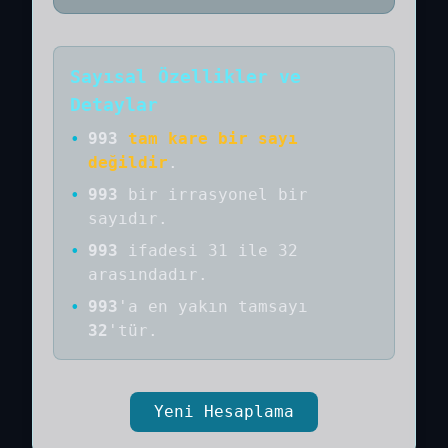
Sayısal Özellikler ve
Detaylar
•
993
tam kare bir sayı
değildir
.
•
993
bir
irrasyonel bir
sayıdır
.
•
993
ifadesi 31 ile 32
arasındadır.
•
993
'a
en yakın tamsayı
32
'tür.
Yeni Hesaplama