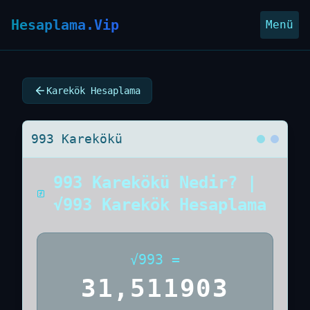
Hesaplama.Vip
Menü
Karekök Hesaplama
993 Karekökü
993 Karekökü Nedir? |
√993 Karekök Hesaplama
√
993
=
31,511903