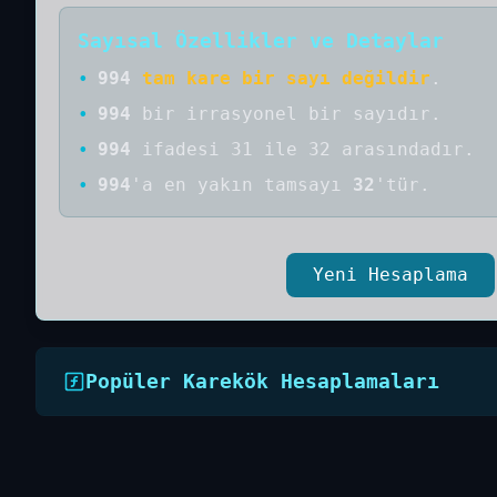
Sayısal Özellikler ve Detaylar
•
994
tam kare bir sayı değildir
.
•
994
bir
irrasyonel bir
sayıdır
.
•
994
ifadesi 31 ile 32 arasındadır.
•
994
'a
en yakın tamsayı
32
'tür.
Yeni Hesaplama
Popüler Karekök Hesaplamaları