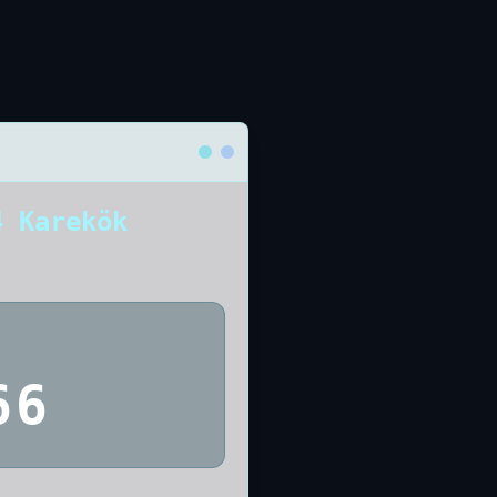
4 Karekök
66