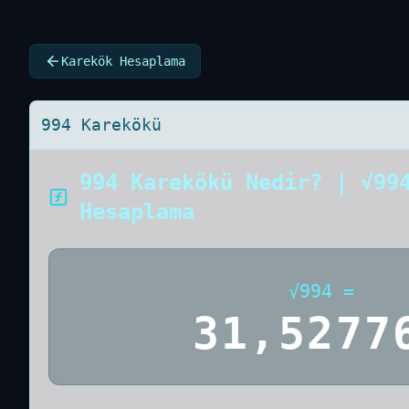
Karekök Hesaplama
994 Karekökü
994 Karekökü Nedir? | √99
Hesaplama
√
994
=
31,5277